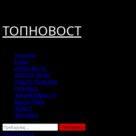
Skip
август 7, 2026
to
content
ТОПНОВОСТ
Primary
Почетна
Menu
БЛИЦ
ИНФО ВЕСТИ
БИТОЛА ДЕНЕС
НЕШТО ПОИНАКУ
РИЗНИЦА
ЗАНИМЛИВОСТИ
ВАШИ ТЕМИ
ЖИВОТ
ХРОНИКА
Пребарувај
за:
topnovost.mk