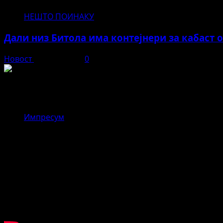
НЕШТО ПОИНАКУ
Дали низ Битола има контејнери за кабаст 
Новост
јуни 11, 2026
0
Новост
Импресум
,,Драгор – реката што ги поврзува