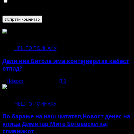
Зачувај го моето име, е-маил и веб страна во овој
пребарувач за следниот пат кога ќе коментирам.
НЕШТО ПОИНАКУ
Дали низ Битола има контејнери за кабаст
отпад?
Новост
јуни 11, 2026
0
НЕШТО ПОИНАКУ
По барање на наш читател,Новост денес на
улица Димитар Мите Богоевски кај
сливникот