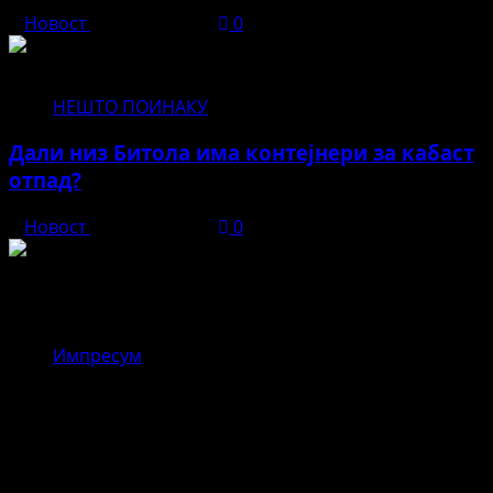
Новост
јуни 11, 2026
0
НЕШТО ПОИНАКУ
Дали низ Битола има контејнери за кабаст
отпад?
Новост
јуни 11, 2026
0
Новост
Импресум
,,Драгор – реката што ги
поврзувала верата и
занаетчиството во стара Битола”