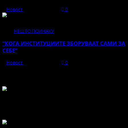
Новост
април 24, 2026
0
НЕШТО ПОИНАКУ
“КОГА ИНСТИТУЦИИТЕ ЗБОРУВААТ САМИ ЗА
СЕБЕ”
Новост
април 21, 2026
0
Во чест и спомен на БЕЛА
Не пропуштајте да прочитате за...