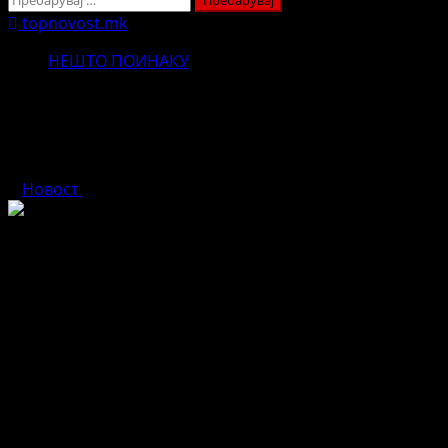
за:
topnovost.mk
НЕШТО ПОИНАКУ
Судбината на мајката – да ги
чека своите деца.
Новост
септември 30, 2025
Ги чека додека таа е бремена.
Ги чека кога ќе се вратат од училиште.
Чеka кога ќе се вратат дома од ноќно излегување.
Чека додека започнуваат сопствен живот.
Чека кога ќе се вратат од работа