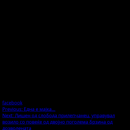
facebook
Post
Previous:
Една е мајка…
Next:
Лишен од слобода прилепчанец, управувал
navigation
возило со повеќе од двојно поголема брзина од
дозволената