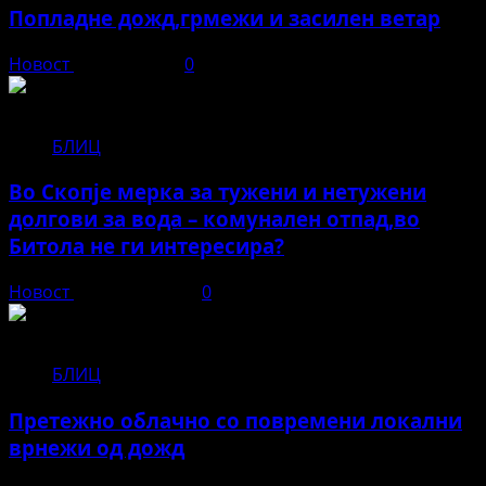
Попладне дожд,грмежи и засилен ветар
Новост
јуни 11, 2026
0
БЛИЦ
Во Скопје мерка за тужени и нетужени
долгови за вода – комунален отпад,во
Битола не ги интересира?
Новост
април 22, 2026
0
БЛИЦ
Претежно облачно со повремени локални
врнежи од дожд