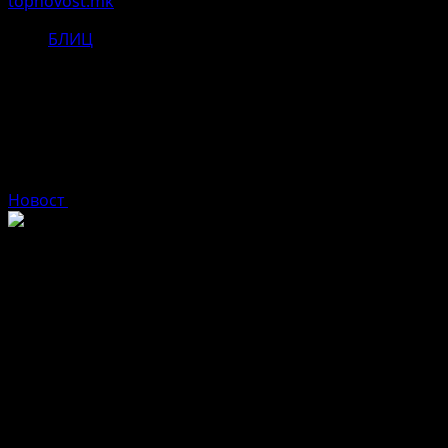
topnovost.mk
БЛИЦ
СВР Битола билтен:3 лица
лишени од слобода а две
спроведени во битолскиот затвор
Новост
ноември 18, 2025
Дневен билтен на СВР Битола еве ги евидентираните
настани
СВР Битола
18.10.2025
На 17.11.2025 во 21:20 часот во с.Долно Оризари,
битолско, полициски службеници од СВР Битола го
лишија од слобода Г.Н.(37) од с.Долно Оризари затоа