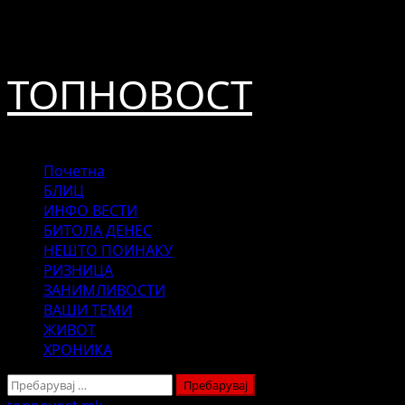
Skip
август 9, 2026
to
content
ТОПНОВОСТ
Primary
Почетна
Menu
БЛИЦ
ИНФО ВЕСТИ
БИТОЛА ДЕНЕС
НЕШТО ПОИНАКУ
РИЗНИЦА
ЗАНИМЛИВОСТИ
ВАШИ ТЕМИ
ЖИВОТ
ХРОНИКА
Пребарувај
за: