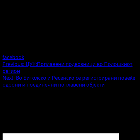
facebook
Post
Previous:
ЦУК:Поплавени подвозници во Полошкиот
регион
navigation
Next:
Во Битолско и Ресенско се регистрирани повеќе
одрони и поединечни поплавени објекти
Напишете коментар
Вашата адреса за е-пошта нема да биде објавена.
Задолжителните полиња се означени со
*
Коментар
*