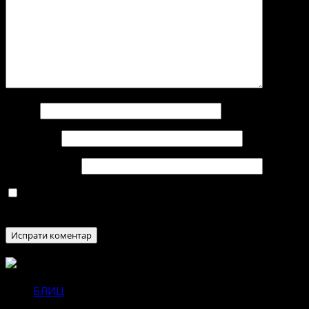
Име
*
Е-пошта
*
Веб страница
Зачувај го моето име, е-маил и веб страна во овој
пребарувач за следниот пат кога ќе коментирам.
БЛИЦ