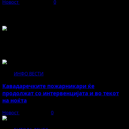
Новост
април 15, 2026
0
Во чест и спомен на БЕЛА
Не пропуштајте да прочитате за...
ИНФО ВЕСТИ
Кавадаречките пожарникари ќе
продолжат со интервенцијата и во текот
на ноќта
Новост
август 3, 2026
0