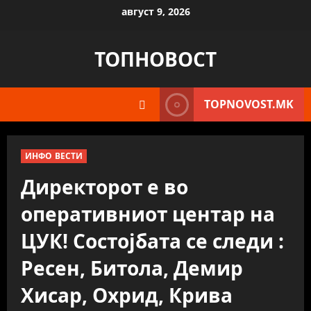
Skip
август 9, 2026
to
content
ТОПНОВОСТ
TOPNOVOST.MK
ИНФО ВЕСТИ
Директорот е во
оперативниот центар на
ЦУК! Состојбата се следи :
Ресен, Битола, Демир
Хисар, Охрид, Крива