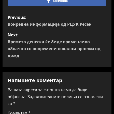
facebook
P
Previous:
o
Вонредна информација од РЦУК Ресен
s
Next:
Времето денеска ќе биде променливо
t
облачно со повремени локални врнежи од
n
дожд
a
v
Напишете коментар
i
Вашата адреса за е-пошта нема да биде
објавена.
Задолжителните полиња се означени
g
со
*
a
Коментар
*