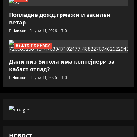
Попладне дожд,грмежи и засилен
ветар
Новост
јуни 11, 2026
0
НЕШТО ПОИНАКУ
Дали низ Битола има контејнери за
кабаст отпад?
Новост
јуни 11, 2026
0
НОВОСТ