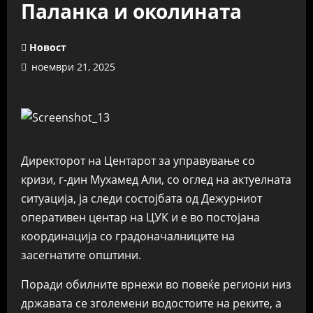
Паланка и околината
Новост
ноември 21, 2025
Директорот на Центарот за управување со
кризи, г‑дин Мухамед Али, со оглед на актуелната
ситуација, ја следи состојбата од Дежурниот
оперативен центар на ЦУК и е во постојана
координација со градоначалниците на
засегнатите општини.
Поради обилните врнежи во повеќе региони низ
државата се зголемени водостоите на реките, а