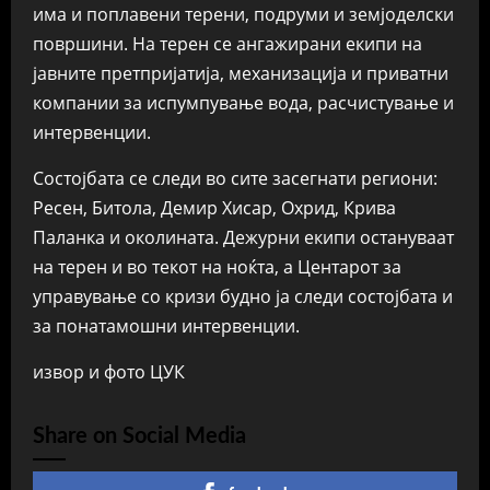
има и поплавени терени, подруми и земјоделски
површини. На терен се ангажирани екипи на
јавните претпријатија, механизација и приватни
компании за испумпување вода, расчистување и
интервенции.
Состојбата се следи во сите засегнати региони:
Ресен, Битола, Демир Хисар, Охрид, Крива
Паланка и околината. Дежурни екипи остануваат
на терен и во текот на ноќта, а Центарот за
управување со кризи будно ја следи состојбата и
за понатамошни интервенции.
извор и фото ЦУК
Share on Social Media