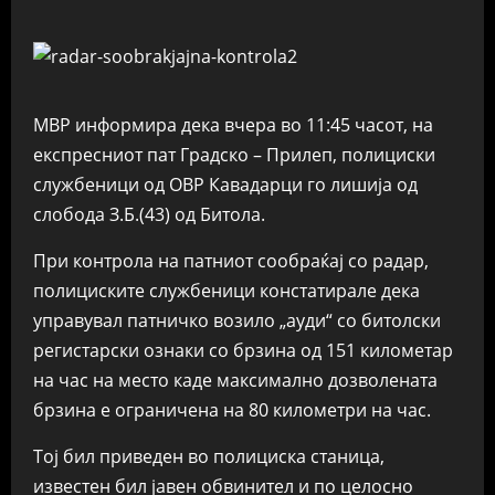
МВР информира дека вчера во 11:45 часот, на
експресниот пат Градско – Прилеп, полициски
службеници од ОВР Кавадарци го лишиja од
слобода З.Б.(43) од Битола.
При контрола на патниот сообраќај со радар,
полициските службеници констатирале дека
управувал патничко возило „ауди“ со битолски
регистарски ознаки со брзина од 151 километар
на час на место каде максимално дозволената
брзина е ограничена на 80 километри на час.
Тој бил приведен во полициска станица,
известен бил јавен обвинител и по целосно