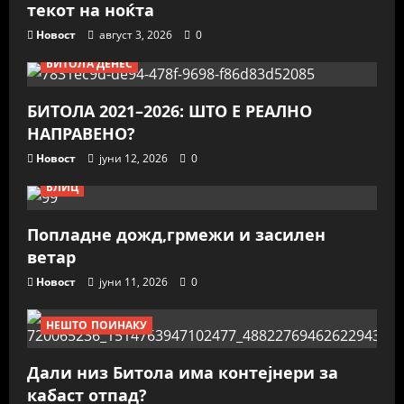
текот на ноќта
Новост
август 3, 2026
0
БИТОЛА ДЕНЕС
БИТОЛА 2021–2026: ШТО Е РЕАЛНО
НАПРАВЕНО?
Новост
јуни 12, 2026
0
БЛИЦ
Попладне дожд,грмежи и засилен
ветар
Новост
јуни 11, 2026
0
НЕШТО ПОИНАКУ
Дали низ Битола има контејнери за
кабаст отпад?