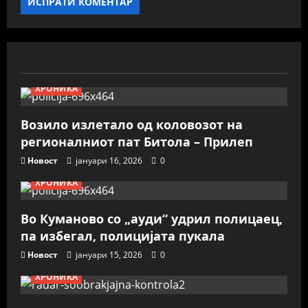
ХРОНИКА
Возило излетало од коловозот на
регионалниот пат Битола – Прилеп
Новост
јануари 16, 2026
0
ХРОНИКА
Во Куманово со „ауди“ удрил полицаец,
па избегал, полицијата пукала
Новост
јануари 15, 2026
0
ХРОНИКА