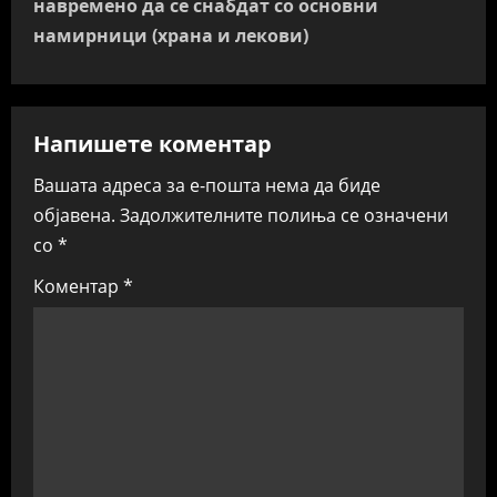
навремено да се снабдат со основни
a
намирници (храна и лекови)
v
i
Напишете коментар
g
Вашата адреса за е-пошта нема да биде
a
објавена.
Задолжителните полиња се означени
со
*
t
Коментар
*
i
o
n