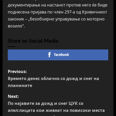
документирање на настанот против него ќе биде
поднесена пријава по член 297-а од Кривичниот
законик – „безобѕирно управување со моторно
возило“.
Share on Social Media
facebook
P
Previous:
o
Времето денес облачно со дожд и снег на
планините
s
Next:
t
По најавите за дожд и снег ЦУК со
n
апел:лицата кои живеат на повисоки места