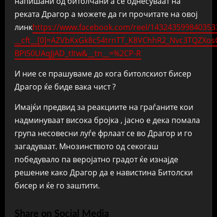
напишани од битолчани а се однесуваат на
реката Драгор а можете да ги прочитате на овој
линк
https://www.facebook.com/reel/143243599840353
__cft__[0]=AZVbKxGk8c54trnTT_K8VChhR2_Nvc3TQZX
BPI50UAqJjAD_tItw&__tn__=%2CP-R
И ние се прашуваме до кога битолскиот бисер
Драгор ќе биде вака чист ?
Имајќи предвид за реакциите на граѓаните кои
надминуваат висока бројка , јасно е дека помала
група несовесни луѓе фрлаат се во Драгор и го
загадуваат. Мнозинството од секогаш
победувало па веројатно градот ќе изнајде
решение како Драгор да е навистина Битолски
бисер и ќе го заштити.
Share on Social Media