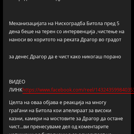
Механизацијата на Нискоградба Битола пред 5
дена беше на терен со интервенција ,чистење на
наноси во коритото на реката Драгор во градот
за денес Драгор да е чист како никогаш порано
ВИДЕО
ЛИНК
https://www.facebook.com/reel/14324359984035
Целта на оваа објава е реакција на многу
граѓани на Битола кои апелираат за високи
казни, камери на мостовите за Драгор да остане
чист…ви пренесуваме дел од коментарите