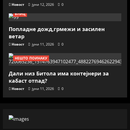
Новост
јуни 12, 2026
0
БЛИЦ
Попладне дожд,грмежи и засилен
ветар
Новост
јуни 11, 2026
0
НЕШТО ПОИНАКУ
Дали низ Битола има контејнери за
кабаст отпад?
Новост
јуни 11, 2026
0