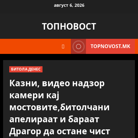
Skip
август 6, 2026
to
content
ТОПНОВОСТ
TOPNOVOST.MK
БИТОЛА ДЕНЕС
Казни, видео надзор
камери кај
мостовите,битолчани
апелираат и бараат
Драгор да остане чист