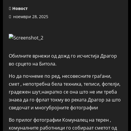
Новост
ноември 28, 2025
Обилните врнежи од дожд го исчистија Драгор
во срцето на Битола.
Но да почнеме по ред, несовесните граѓани,
смет , непотребна бела техника, теписи, фотелји,
градежен шут,накратко се она што не им треба
знаеа да го фрлат токму во реката Драгор за што
сведочат и многубројните фотографии
Во прилог фотографии Комуналец на терен ,
комуналните работници го собираат сметот од