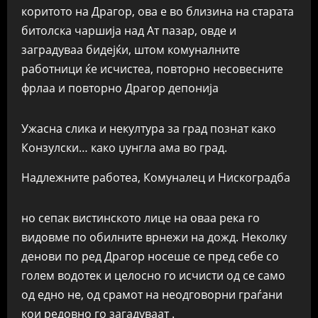
коритото на Драгор, ова е во близина на старата
битолска чаршија над Ат пазар, овде и
заградуваа бидејќи, штом комуналните
работници ќе исчистеа, повторно несовесните
фрлаа и повторно Драгор депонија
Ужасна слика и некултура за град познат како
Конзулски… како џунгла ама во град.
Надлежните работеа, Комуналец и Нискоградба
но сепак вистинското лице на оваа река го
видовме по обилните врнежи на дожд. Неколку
денови по ред Драгор носеше се пред себе со
голем водотек и целосно го исчисти од се само
од едно не, од срамот на неодговорни граѓани
кои редовно го загадуваат .