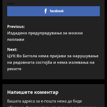
facebook
P
Previous:
o
Издадено предупредување за можни
поплави
s
Next:
t
ЦУК:Во Битола нема пријави за нарушување
n
на редовната состојба и нема излевања на
реките
a
v
Напишете коментар
i
Вашата адреса за е-пошта нема да биде
g