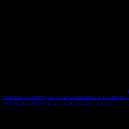
f
Post
Previous:
Возовите (кон Велес и кон Битола) приврем
Next:
Ваши теми:Рецепт за вкусно тавче гравче
navigation
Напишете коментар
Вашата адреса за е-пошта нема да биде објавена.
Задол