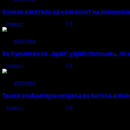
Возило излетало од коловозот на регионалн
Новост
јануари 16, 2026
0
ХРОНИКА
Во Куманово со „ауди“ удрил полицаец, па 
Новост
јануари 15, 2026
0
ХРОНИКА
Тешка сообраќајна несреќа во Битола и по
Новост
јануари 14, 2026
0
Во чест и спомен на БЕЛА