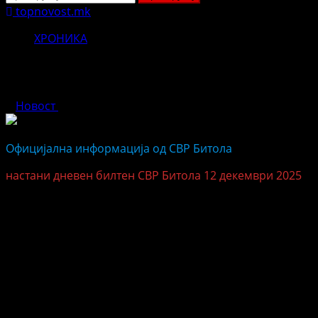
за:
topnovost.mk
ХРОНИКА
Информација за дневниот билтен 
Новост
декември 12, 2025
Официјална информација од СВР Битола
настани дневен билтен СВР Битола 12 декември 2025
СВР Битола
12.12.2025
На 11.12.2025 во 16:00 часот во СВР Битола, Х.Ѓ.(27) од 
време не ракометниот натпревар помеѓу РК Еурофарм Пе
преземаат мерки за расчистување на настанот.
На 11.12.2025 во 13:45 часот, со наредба од Основен с