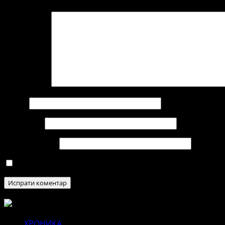
Коментар
*
Име
*
Е-пошта
*
Веб страница
Зачувај го моето име, е-маил и веб страна во овој п
ХРОНИКА