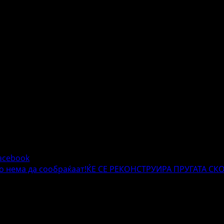
acebook
ено нема да сообраќаат!ЌЕ СЕ РЕКОНСТРУИРА ПРУГАТА С
жителните полиња се означени со
*