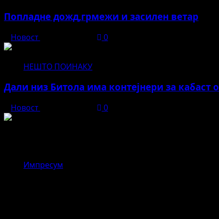
Попладне дожд,грмежи и засилен ветар
Новост
јуни 11, 2026
0
НЕШТО ПОИНАКУ
Дали низ Битола има контејнери за кабаст 
Новост
јуни 11, 2026
0
Новост
Импресум
,,Драгор – реката што ги поврзува