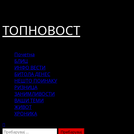
Skip
август 7, 2026
to
content
ТОПНОВОСТ
Primary
Почетна
Menu
БЛИЦ
ИНФО ВЕСТИ
БИТОЛА ДЕНЕС
НЕШТО ПОИНАКУ
РИЗНИЦА
ЗАНИМЛИВОСТИ
ВАШИ ТЕМИ
ЖИВОТ
ХРОНИКА
Пребарувај