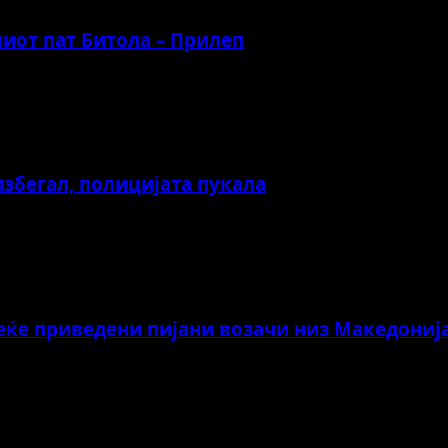
иот пат Битола – Прилеп
избегал, полицијата пукала
веќе приведени пијани возачи низ Македониј