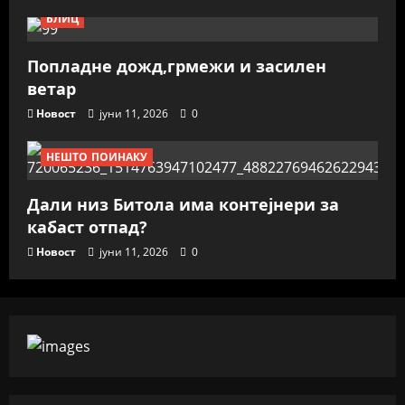
БЛИЦ
Попладне дожд,грмежи и засилен
ветар
Новост
јуни 11, 2026
0
НЕШТО ПОИНАКУ
Дали низ Битола има контејнери за
кабаст отпад?
Новост
јуни 11, 2026
0