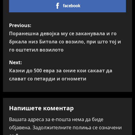
facebook
P
Previous:
o
Поранешна девојка му се заканувала и го
бркала низ Битола со возило, при што тој и
s
го оштетил возилото
t
Next:
n
Казни до 500 евра за оние кои сакаат да
слават со петарди и огномети
a
v
Напишете коментар
i
Вашата адреса за е-пошта нема да биде
g
објавена.
Задолжителните полиња се означени