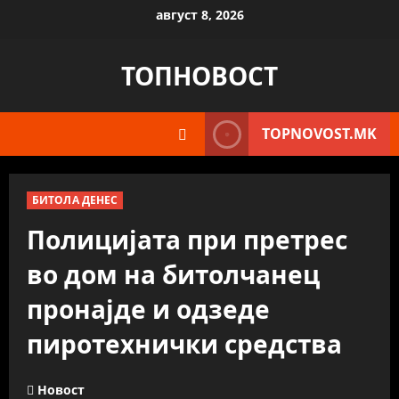
Skip
август 8, 2026
to
content
ТОПНОВОСТ
TOPNOVOST.MK
БИТОЛА ДЕНЕС
Полицијата при претрес
во дом на битолчанец
пронајде и одзеде
пиротехнички средства
Новост