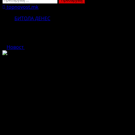
за:
topnovost.mk
БИТОЛА ДЕНЕС
БИТОЛА СЕ РАЗБУДИ СО – 10
Новост
јануари 2, 2026
Ниски температури утрово низ земјава.
Најстудено беше во Берово, каде температурата се
спушти до -13 степени. Следат Скопје-Петровец и
Струмица со -11 степени, додека во Битола беше
измерено -10, а во Скопје на Зајчев Рид -9 степени.
Исти -9 беа измерени и во Куманово, Велес, Крива
Паланка, Тетово, Прилеп и Гевгелија. Малку повисоки
утрински вредности имаше во Штип, Демир Капија и
Кавадарци (-8), Охрид (-7), Попова Шапка (-6), Претор,
Виница и Крушево (-5), додека Маврови Анови