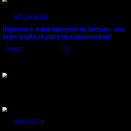
БИТОЛА ДЕНЕС
Најавени 6 нови паркинзи во Битола – рок
за изградба сè уште не е прецизиран?
Новост
април 21, 2026
0
Во чест и спомен на БЕЛА
Не пропуштајте да прочитате за...
ИНФО ВЕСТИ