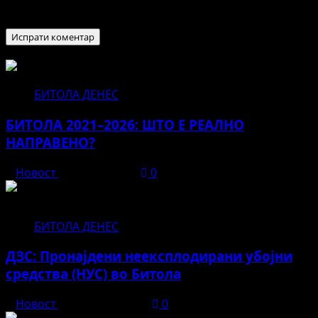
пребарувач за следниот пат кога ќе коментирам.
БИТОЛА ДЕНЕС
БИТОЛА 2021–2026: ШТО Е РЕАЛНО
НАПРАВЕНО?
Новост
јуни 12, 2026
0
БИТОЛА ДЕНЕС
ДЗС: Пронајдени неексплодирани убојни
средства (НУС) во Битола
Новост
април 23, 2026
0