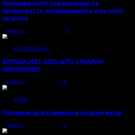
Кавадаречките пожарникари ќе
продолжат со интервенцијата и во текот
на ноќта
Новост
август 3, 2026
0
БИТОЛА ДЕНЕС
БИТОЛА 2021–2026: ШТО Е РЕАЛНО
НАПРАВЕНО?
Новост
јуни 12, 2026
0
БЛИЦ
Попладне дожд,грмежи и засилен ветар
Новост
јуни 11, 2026
0