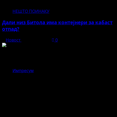
НЕШТО ПОИНАКУ
Дали низ Битола има контејнери за кабаст
отпад?
Новост
јуни 11, 2026
0
Новост
Импресум
,,Драгор – реката што ги
поврзувала верата и
занаетчиството во стара Битола”