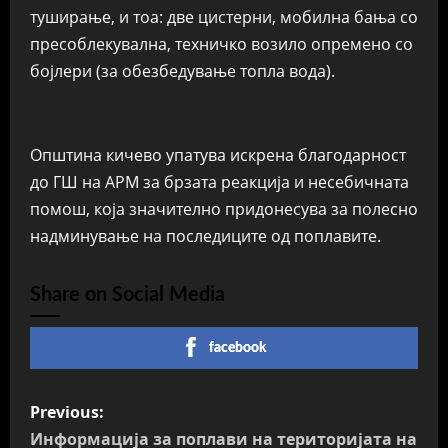
туширање, и тоа: две цистерни, мобилна бања со
пресоблекувална, техничко возило опремено со
бојлери (за обезбедување топла вода).
Општина кичево упатува искрена благодарност
до ГШ на АРМ за брзата реакција и несебичната
помош, која значително придонесува за полесно
надминување на последиците од поплавите.
Share on Social Media
facebook
P
Previous:
o
Информација за поплави на територијата на