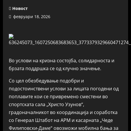
Новост
февруари 18, 2026
Во услови на кризна состојба, солидарноста и
брзата поддршка се од клучно значење.
Со цел обезбедување подобри и
подостоинствени услови за лицата погодени од
поплавите кои се привремено сместени во
спортската сала „Христо Узунов“,
градоначалникот во координација и соработка
со Генерал Штабот на АРМ и касарната „Чеде
Филиповски-Даме“ овозможи мобилнa бањa за