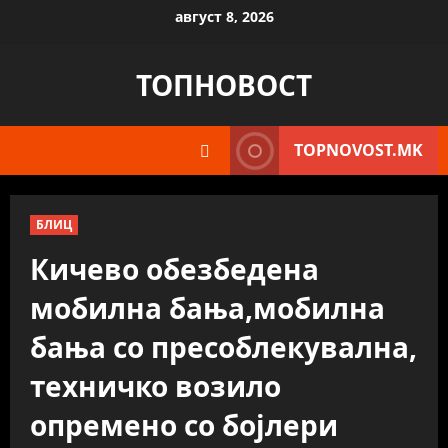
Skip
август 8, 2026
to
content
ТОПНОВОСТ
TOPNOVOST.MK
БЛИЦ
Кичево обезбедена
мобилна бања,мобилна
бања со пресоблекувална,
техничко возило
опремено со бојлери