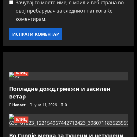
Зачувај го моето име, е-маил и веб страна во
овој пребарувач за следниот пат кога ќе
коментирам.
БЛИЦ
Попладне дожд,грмежи и засилен
ветар
Новост
јуни 11, 2026
0
БЛИЦ
Во Скопје мерка за тужени и нетужени