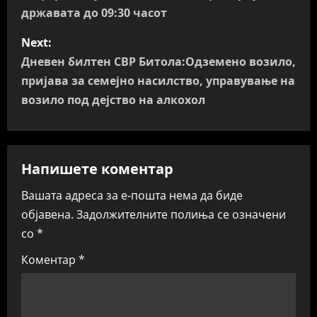
државата до 09:30 часот
s
Next:
t
Дневен билтен СВР Битола:Одземено возило,
n
пријава за семејно насилство, управување на
возило под дејство на алкохол
a
v
Напишете коментар
i
Вашата адреса за е-пошта нема да биде
g
објавена.
Задолжителните полиња се означени
a
со
*
t
Коментар
*
i