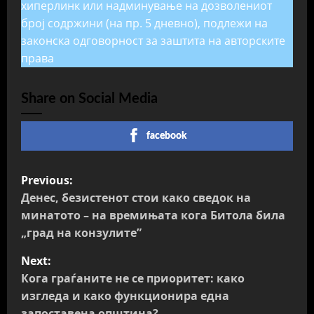
хиперлинк или надминување на дозволениот
број содржини (на пр. 5 дневно), подлежи на
законска одговорност за заштита на авторските
права
Share on Social Media
facebook
P
Previous:
o
Денес, безистенот стои како сведок на
минатото – на времињата кога Битола била
s
„град на конзулите”
t
Next:
Кога граѓаните не се приоритет: како
n
изгледа и како функционира една
запоставена општина?