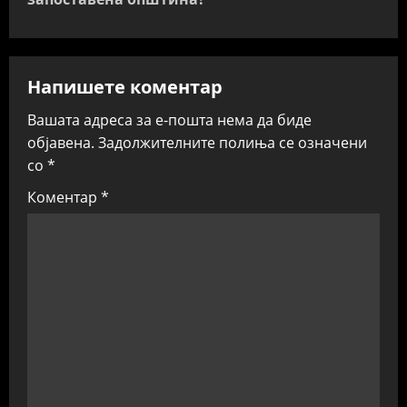
a
v
i
Напишете коментар
g
Вашата адреса за е-пошта нема да биде
објавена.
Задолжителните полиња се означени
a
со
*
t
Коментар
*
i
o
n