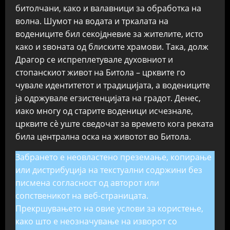
битолчани, како и валавници за обработка на
волна. Шумот на водата и тркалата на
водениците бил секојдневие за жителите, исто
како и ѕвоната од блиските храмови. Така, долж
Драгор се испреплетувале духовниот и
стопанскиот живот на Битола – црквите го
чувале идентитетот и традицијата, а водениците
ја одржувале егзистенцијата на градот. Денес,
иако многу од старите воденици исчезнале,
црквите сè уште сведочат за времето кога реката
била централна оска на животот во Битола.
Забрането е неовластено преземање, копирање
или дистрибуција на текстуални содржини без
писмена согласност од авторот или
сопственикот на веб-страницата.
Прекршувањето на овие услови за користење,
како што е неозначување на изворот со