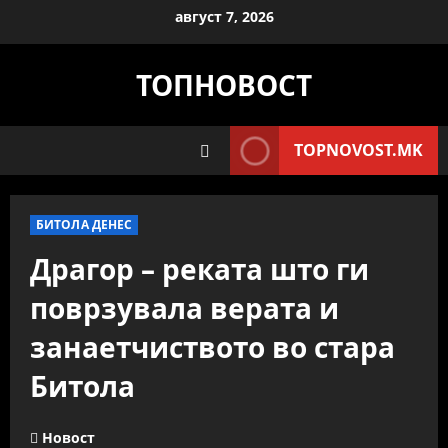
Skip
август 7, 2026
to
content
ТОПНОВОСТ
TOPNOVOST.MK
БИТОЛА ДЕНЕС
Драгор – реката што ги
поврзувала верата и
занаетчиството во стара
Битола
Новост