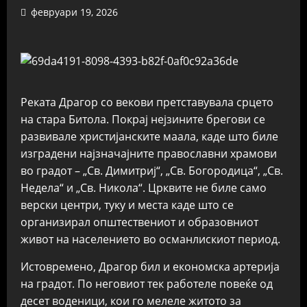
февруари 19, 2026
Реката Драгор со векови претставувала срцето
на стара Битола. Покрај нејзините брегови се
развивале христијанските маала, каде што биле
изградени најзначајните православни храмови
во градот – „Св. Димитриј“, „Св. Богородица“, „Св.
Недела“ и „Св. Никола“. Црквите не биле само
верски центри, туку и места каде што се
организирал општествениот и образовниот
живот на населението во османлискиот период.
Истовремено, Драгор бил и економска артерија
на градот. По неговиот тек работеле повеќе од
десет воденици, кои го мелеле житото за