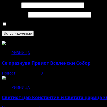
Е-пошта
*
Веб страница
Зачувај го моето име, е-маил и веб страна во овој п
РИЗНИЦА
Се празнува Првиот Вселенски Собор
Новост
јуни 11, 2026
0
РИЗНИЦА
Светиот цар Константин и Светата царица Е