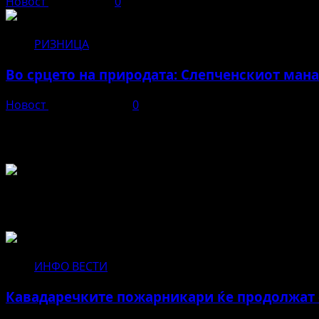
Новост
јуни 3, 2026
0
РИЗНИЦА
Во срцето на природата: Слепченскиот ман
Новост
април 23, 2026
0
Во чест и спомен на БЕЛА
Не пропуштајте да прочитате за...
ИНФО ВЕСТИ
Кавадаречките пожарникари ќе продолжат с