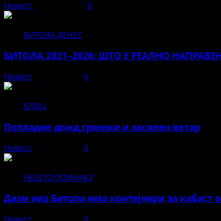
Новост
август 3, 2026
0
БИТОЛА ДЕНЕС
БИТОЛА 2021–2026: ШТО Е РЕАЛНО НАПРАВЕ
Новост
јуни 12, 2026
0
БЛИЦ
Попладне дожд,грмежи и засилен ветар
Новост
јуни 11, 2026
0
НЕШТО ПОИНАКУ
Дали низ Битола има контејнери за кабаст 
Новост
јуни 11, 2026
0