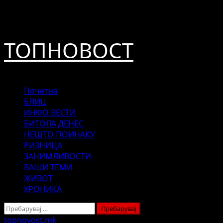
Skip
август 9, 2026
to
content
ТОПНОВОСТ
Primary
Почетна
Menu
БЛИЦ
ИНФО ВЕСТИ
БИТОЛА ДЕНЕС
НЕШТО ПОИНАКУ
РИЗНИЦА
ЗАНИМЛИВОСТИ
ВАШИ ТЕМИ
ЖИВОТ
ХРОНИКА
Пребарувај
за:
topnovost.mk