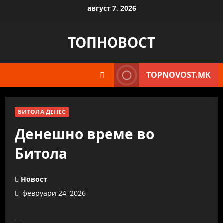
Skip
август 7, 2026
to
content
ТОПНОВОСТ
TOPNOVOST.MK
БИТОЛА ДЕНЕС
Денешно време во
Битола
Новост
февруари 24, 2026