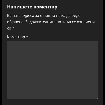
v
Напишете коментар
i
Вашата адреса за е-пошта нема да биде
објавена.
Задолжителните полиња се означени
g
со
*
a
Коментар
*
t
i
o
n