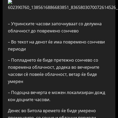
– Утринските часови започнуваат со делумна
облачност до повремено сончево
– Во текот на денот ќе има повремено сончеви
периоди
– Попладнето ќе биде претежно сончево со
повремена облачност, додека во вечерните
часови сè повеќе облачност, ветар ќе биде
умерен
– Подоцна вечерта е можен локализиран дожд
кон доцните часови.
Денес во Битола времето ќе биде умерено
променливо, со сонце и облачни периоди,