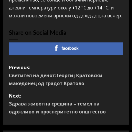
дневни температури околу +12 °C до +14 °C, и
можни повремени врнежи од дожд доцна вечер.
Share on Social Media
facebook
P
Previous:
o
Светител на денот:Георгиј Кратовски
македонец од градот Кратово
s
Next:
t
Здрава животна средина – темел на
n
одржливо и просперитетно општество
a