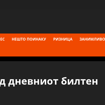
ЕС
НЕШТО ПОИНАКУ
РИЗНИЦА
ЗАНИМЛИВО
од дневниот билтен