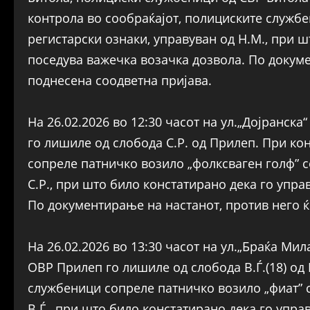
контрола во сообраќајот, полициските служб
регистарски ознаки, управуван од Н.М., при ш
поседува важечка возачка дозвола. По докуме
поднесена соодветна пријава.
На 26.02.2026 во 12:30 часот на ул.„Дојранс
го лишиле од слобода С.Р. од Прилеп. При ко
сопреле патничко возило „фолксваген голф” с
С.Р., при што било констатирано дека го упра
По документирање на настанот, против него ќ
На 26.02.2026 во 13:30 часот на ул.„Браќа М
ОВР Прилеп го лишиле од слобода В.Ѓ.(18) од
службеници сопреле патничко возило „фиат” с
В.Ѓ., при што било констатирано дека го упра