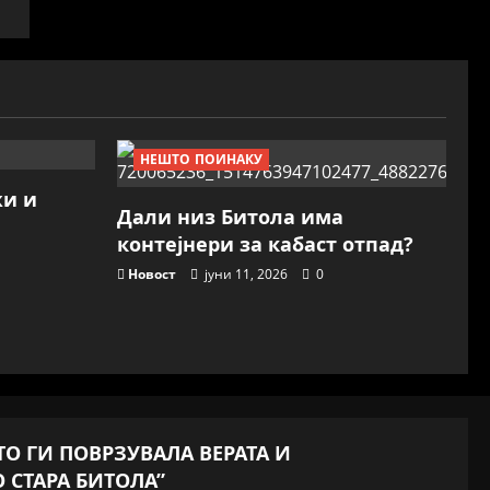
НЕШТО ПОИНАКУ
жи и
Дали низ Битола има
контејнери за кабаст отпад?
Новост
јуни 11, 2026
0
ШТО ГИ ПОВРЗУВАЛА ВЕРАТА И
 СТАРА БИТОЛА”