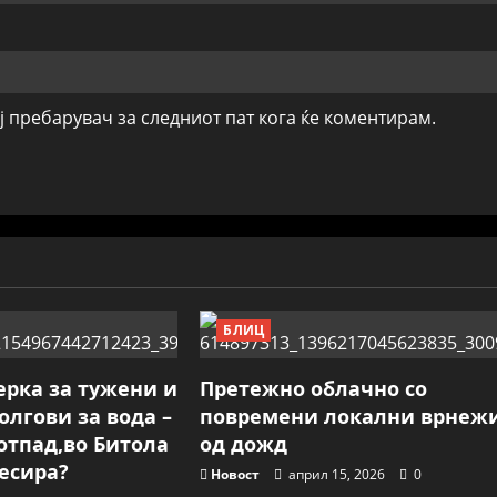
ој пребарувач за следниот пат кога ќе коментирам.
БЛИЦ
ерка за тужени и
Претежно облачно со
олгови за вода –
повремени локални врнеж
отпад,во Битола
од дожд
ресира?
Новост
април 15, 2026
0