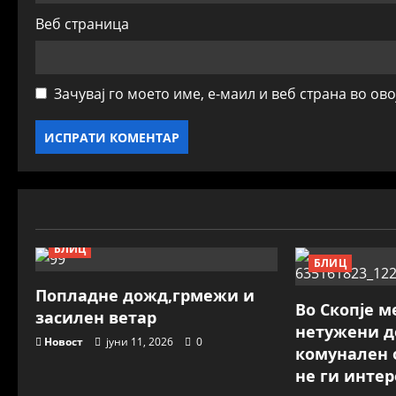
Веб страница
Зачувај го моето име, е-маил и веб страна во ов
БЛИЦ
БЛИЦ
Попладне дожд,грмежи и
Во Скопје м
засилен ветар
нетужени д
Новост
јуни 11, 2026
0
комунален 
не ги инте