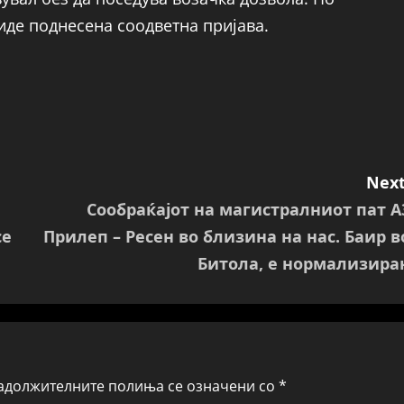
иде поднесена соодветна пријава.
Next
Сообраќајот на магистралниот пат А
се
Прилеп – Ресен во близина на нас. Баир в
Битола, е нормализира
адолжителните полиња се означени со
*