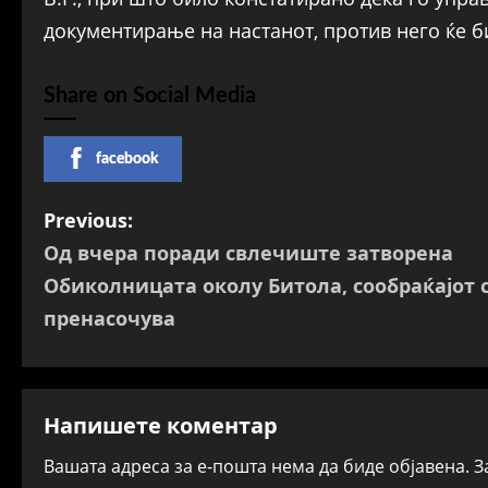
документирање на настанот, против него ќе б
Share on Social Media
facebook
P
Previous:
Од вчера поради свлечиште затворена
o
Обиколницата околу Битола, сообраќајот 
s
пренасочува
t
n
Напишете коментар
a
Вашата адреса за е-пошта нема да биде објавена.
З