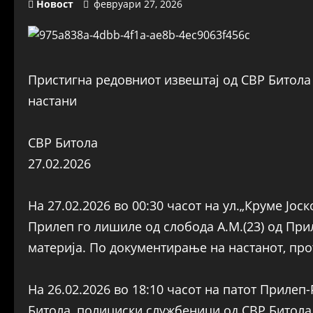
Новост
февруари 27, 2026
Пристигна редовниот извештај од СВР Битола
настани
СВР Битола
27.02.2026
На 27.02.2026 во 00:30 часот на ул.„Круме Јо
Прилеп го лишиле од слобода А.М.(23) од При
материја. По документирање на настанот, про
На 26.02.2026 во 18:10 часот на патот Прилеп-
Битола, полициски службеници од СВР Битола 