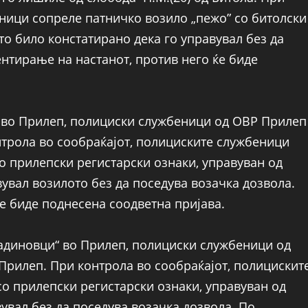
еници сопреле патничко возило „пежо” со битолски
то било констатирано дека го управувал без да
нтирање на настанот, против него ќе биде
ка“ во Прилеп, полициски службеници од ОВР Прилеп
нтрола во сообраќајот, полициските службеници
о прилепски регистарски ознаки, управуван од
вувал возилото без да поседува возачка дозвола.
е биде поднесена соодветна пријава.
иладиновци“ во Прилеп, полициски службеници од
 Прилеп. При контрола во сообраќајот, полицискит
о прилепски регистарски ознаки, управуван од
вувал без да поседува возачка дозвола. По