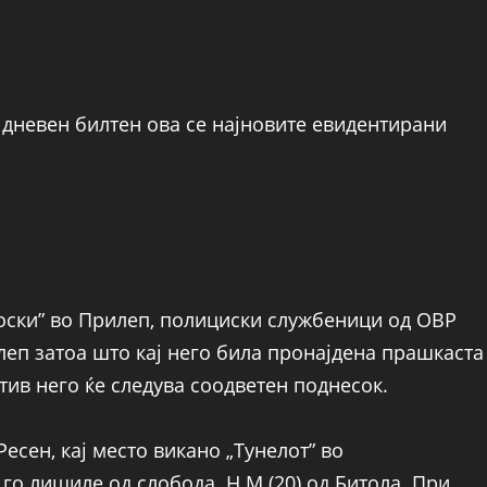
 дневен билтен ова се најновите евидентирани
скоски” во Прилеп, полициски службеници од ОВР
леп затоа што кај него била пронајдена прашкаста
тив него ќе следува соодветен поднесок.
Ресен, кај место викано „Тунелот” во
го лишиле од слобода Н.М.(20) од Битола. При