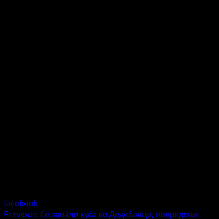
facebook
Post
Previous:
Се запали куќа во Дедебалци, повредени