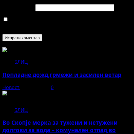
Веб страница
Зачувај го моето име, е-маил и веб страна во овој
пребарувач за следниот пат кога ќе коментирам.
БЛИЦ
Попладне дожд,грмежи и засилен ветар
Новост
јуни 11, 2026
0
БЛИЦ
Во Скопје мерка за тужени и нетужени
долгови за вода – комунален отпад,во