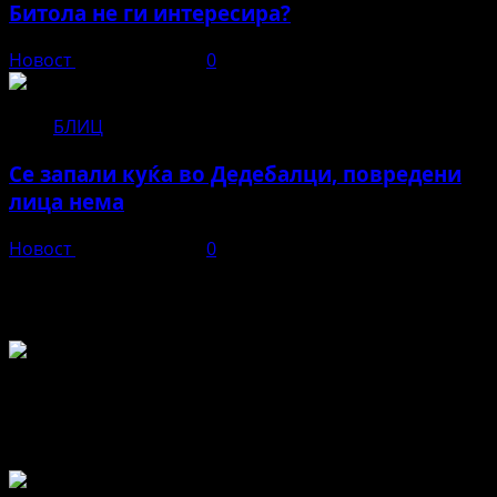
Битола не ги интересира?
Новост
април 22, 2026
0
БЛИЦ
Се запали куќа во Дедебалци, повредени
лица нема
Новост
април 11, 2026
0
Во чест и спомен на БЕЛА
Не пропуштајте да прочитате за...