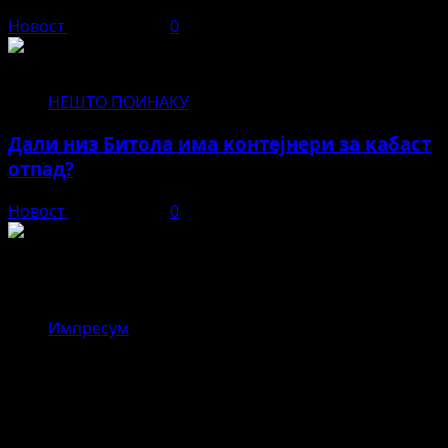
Новост
јуни 11, 2026
0
НЕШТО ПОИНАКУ
Дали низ Битола има контејнери за кабаст
отпад?
Новост
јуни 11, 2026
0
Новост
Импресум
,,Драгор – реката што ги
поврзувала верата и
занаетчиството во стара Битола”