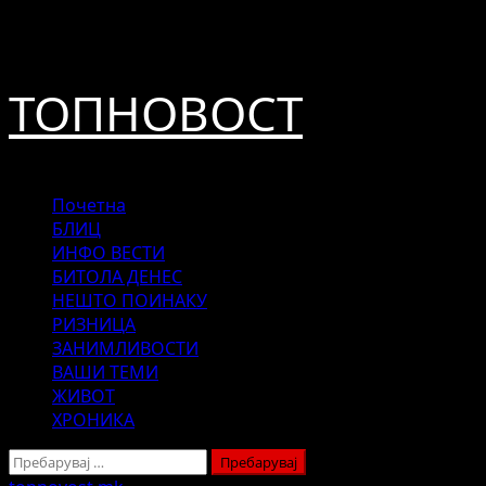
Skip
август 7, 2026
to
content
ТОПНОВОСТ
Primary
Почетна
Menu
БЛИЦ
ИНФО ВЕСТИ
БИТОЛА ДЕНЕС
НЕШТО ПОИНАКУ
РИЗНИЦА
ЗАНИМЛИВОСТИ
ВАШИ ТЕМИ
ЖИВОТ
ХРОНИКА
Пребарувај
за: