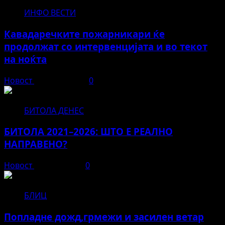
ИНФО ВЕСТИ
Кавадаречките пожарникари ќе
продолжат со интервенцијата и во текот
на ноќта
Новост
август 3, 2026
0
БИТОЛА ДЕНЕС
БИТОЛА 2021–2026: ШТО Е РЕАЛНО
НАПРАВЕНО?
Новост
јуни 12, 2026
0
БЛИЦ
Попладне дожд,грмежи и засилен ветар