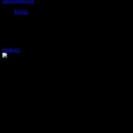
topnovost.mk
БЛИЦ
Претежно облачно со повремени
локални врнежи од дожд
Новост
април 15, 2026
Претежно облачно со повремени локални врнежи од
дожд. Ќе дува слаб до умерен ветер од југоисточен
правец.
Во Скопје, променливо облачно со повремени
врнежи од дожд. Ќе дува слаб до умерен југоисточен
ветер.
Share on Social Media