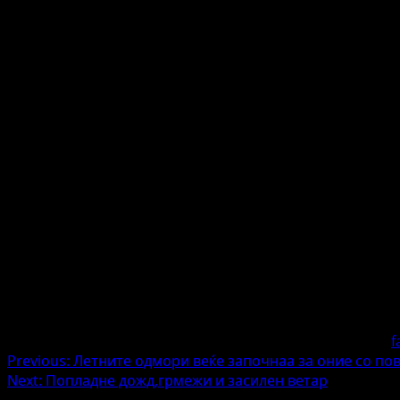
f
Post
Previous:
Летните одмори веќе започнаа за оние со пов
Next:
Попладне дожд,грмежи и засилен ветар
navigation