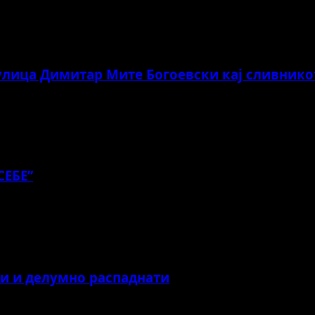
 улица Димитар Мите Богоевски кај сливнико
СЕБЕ”
ни и делумно распаднати