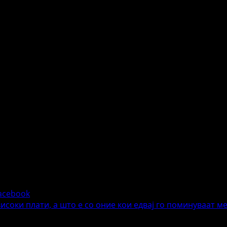
acebook
исоки плати, а што е со оние кои едвај го поминуваат м