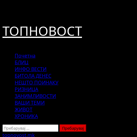
Skip
август 8, 2026
to
content
ТОПНОВОСТ
Primary
Почетна
Menu
БЛИЦ
ИНФО ВЕСТИ
БИТОЛА ДЕНЕС
НЕШТО ПОИНАКУ
РИЗНИЦА
ЗАНИМЛИВОСТИ
ВАШИ ТЕМИ
ЖИВОТ
ХРОНИКА
Пребарувај
за:
topnovost.mk