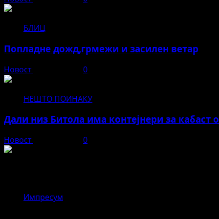
БЛИЦ
Попладне дожд,грмежи и засилен ветар
Новост
јуни 11, 2026
0
НЕШТО ПОИНАКУ
Дали низ Битола има контејнери за кабаст 
Новост
јуни 11, 2026
0
Новост
Импресум