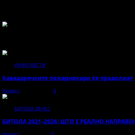
Во чест и спомен на БЕЛА
Не пропуштајте да прочитате за...
ИНФО ВЕСТИ
Кавадаречките пожарникари ќе продолжат с
Новост
август 3, 2026
0
БИТОЛА ДЕНЕС
БИТОЛА 2021–2026: ШТО Е РЕАЛНО НАПРАВЕ
Новост
јуни 12, 2026
0