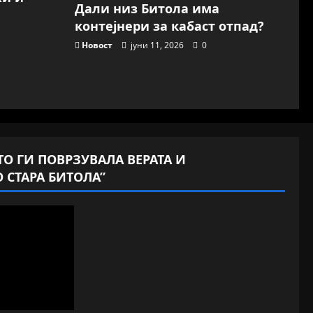
Дали низ Битола има
контејнери за кабаст отпад?
Новост
јуни 11, 2026
0
ШТО ГИ ПОВРЗУВАЛА ВЕРАТА И
 СТАРА БИТОЛА”