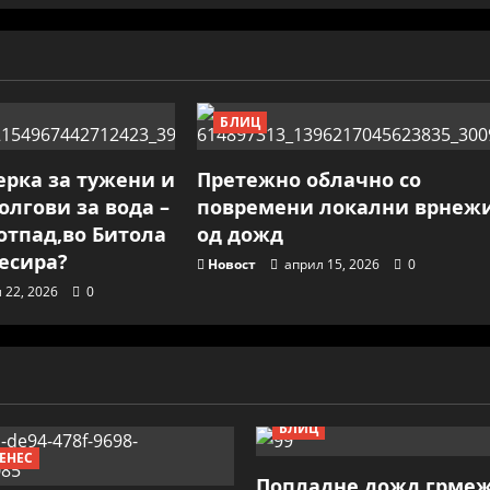
БЛИЦ
ерка за тужени и
Претежно облачно со
олгови за вода –
повремени локални врнеж
отпад,во Битола
од дожд
ресира?
Новост
април 15, 2026
0
 22, 2026
0
БЛИЦ
ЕНЕС
Попладне дожд,грме