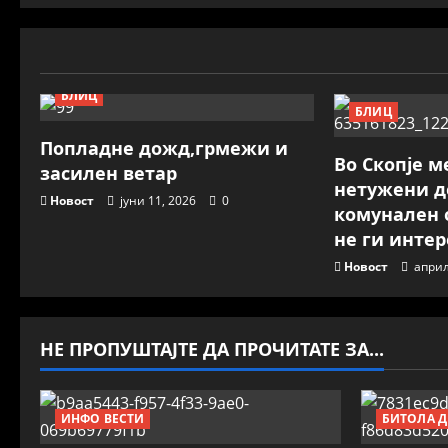
БЛИЦ
БЛИЦ
Попладне дожд,грмежи и
Во Скопје м
засилен ветар
нетужени д
Новост
јуни 11, 2026
0
комунален 
не ги инте
Новост
април
НЕ ПРОПУШТАЈТЕ ДА ПРОЧИТАТЕ ЗА...
ИНФО ВЕСТИ
БИТОЛА Д