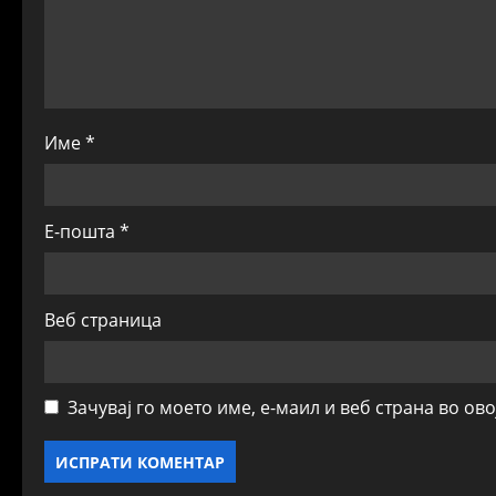
i
o
n
Име
*
Е-пошта
*
Веб страница
Зачувај го моето име, е-маил и веб страна во ов