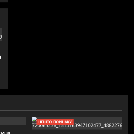
и
НЕШТО ПОИНАКУ
жи и