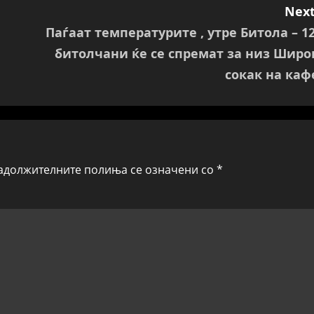
Next
Паѓаат температурите , утре Битола – 12
битолчани ќе се спремат за низ Широ
сокак на каф
адолжителните полиња се означени со
*