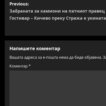
P
Previous:
Забраната за камиони на патниот правец
o
Гостивар – Кичево преку Стража е укината
s
t
n
Напишете коментар
a
Вашата адреса за е-пошта нема да биде објавена.
З
v
Коментар
*
i
g
a
t