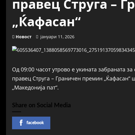
правец Струга – 
„Ќафасан“
Новост
јануари 11, 2026
Од 09:00 часот утрово е укината забраната за
правец Струга – Граничен премин „Ќафасан“ 
„Македонија пат“.
Share on Social Media
facebook