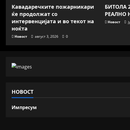
Кавадаречките пожарникари
БИТОЛА 2
ќе продолжат со
РЕАЛНО 
интервенцијата и во текот на
Новост
ј
ноќта
Новост
август 3, 2026
0
НОВОСТ
Импресум