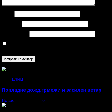
Име
*
Е-пошта
*
Веб страница
Зачувај го моето име, е-маил и веб страна во овој
пребарувач за следниот пат кога ќе коментирам.
БЛИЦ
Попладне дожд,грмежи и засилен ветар
Новост
јуни 11, 2026
0