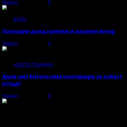
Новост
јуни 12, 2026
0
БЛИЦ
Попладне дожд,грмежи и засилен ветар
Новост
јуни 11, 2026
0
НЕШТО ПОИНАКУ
Дали низ Битола има контејнери за кабаст
отпад?
Новост
јуни 11, 2026
0
Новост