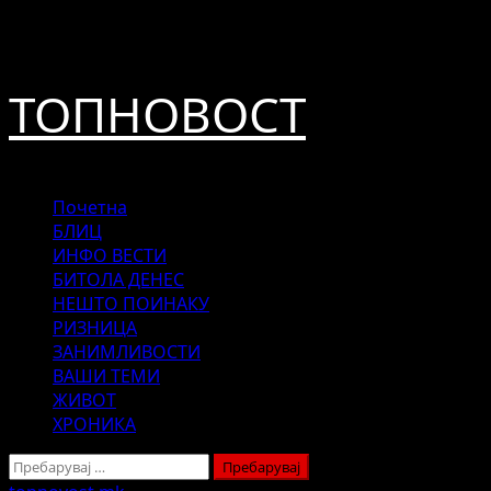
Skip
август 7, 2026
to
content
ТОПНОВОСТ
Primary
Почетна
Menu
БЛИЦ
ИНФО ВЕСТИ
БИТОЛА ДЕНЕС
НЕШТО ПОИНАКУ
РИЗНИЦА
ЗАНИМЛИВОСТИ
ВАШИ ТЕМИ
ЖИВОТ
ХРОНИКА
Пребарувај
за: