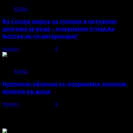
БЛИЦ
Во Скопје мерка за тужени и нетужени
долгови за вода – комунален отпад,во
Битола не ги интересира?
Новост
април 22, 2026
0
БЛИЦ
Претежно облачно со повремени локални
врнежи од дожд
Новост
април 15, 2026
0
Во чест и спомен на БЕЛА