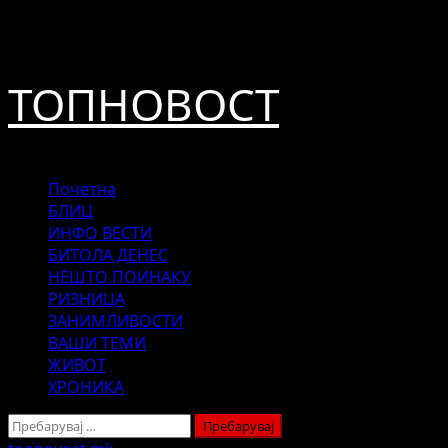
Skip
август 6, 2026
to
content
ТОПНОВОСТ
Primary
Почетна
Menu
БЛИЦ
ИНФО ВЕСТИ
БИТОЛА ДЕНЕС
НЕШТО ПОИНАКУ
РИЗНИЦА
ЗАНИМЛИВОСТИ
ВАШИ ТЕМИ
ЖИВОТ
ХРОНИКА
Пребарувај
за: