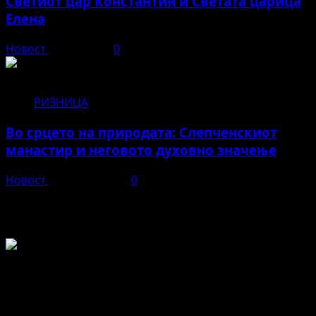
Светиот цар Константин и Светата царица
Елена
Новост
јуни 3, 2026
0
РИЗНИЦА
Во срцето на природата: Слепченскиот
манастир и неговото духовно значење
Новост
април 23, 2026
0
Во чест и спомен на БЕЛА
Не пропуштајте да прочитате за...