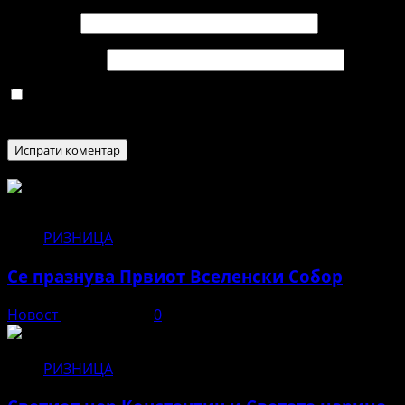
Е-пошта
*
Веб страница
Зачувај го моето име, е-маил и веб страна во овој
пребарувач за следниот пат кога ќе коментирам.
РИЗНИЦА
Се празнува Првиот Вселенски Собор
Новост
јуни 11, 2026
0
РИЗНИЦА