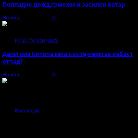
Попладне дожд,грмежи и засилен ветар
Новост
јуни 11, 2026
0
НЕШТО ПОИНАКУ
Дали низ Битола има контејнери за кабаст
отпад?
Новост
јуни 11, 2026
0
Новост
Импресум
,,Драгор – реката што ги
поврзувала верата и