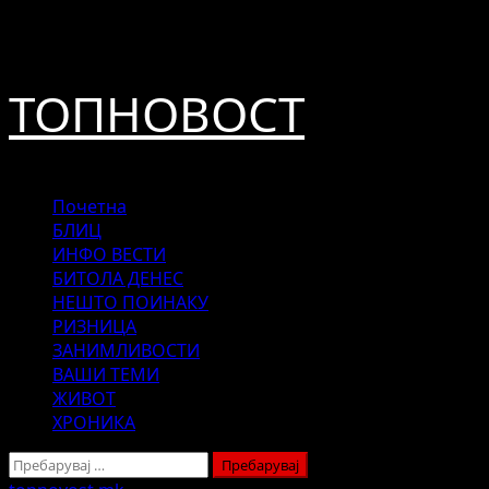
Skip
август 7, 2026
to
content
ТОПНОВОСТ
Primary
Почетна
Menu
БЛИЦ
ИНФО ВЕСТИ
БИТОЛА ДЕНЕС
НЕШТО ПОИНАКУ
РИЗНИЦА
ЗАНИМЛИВОСТИ
ВАШИ ТЕМИ
ЖИВОТ
ХРОНИКА
Пребарувај
за: