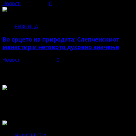
Новост
јуни 3, 2026
0
РИЗНИЦА
Во срцето на природата: Слепченскиот
манастир и неговото духовно значење
Новост
април 23, 2026
0
Во чест и спомен на БЕЛА
Не пропуштајте да прочитате за...
ИНФО ВЕСТИ