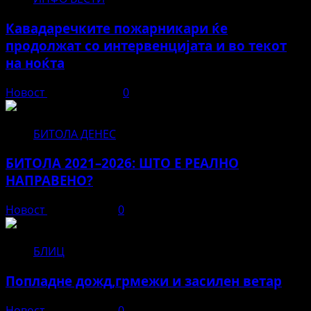
Кавадаречките пожарникари ќе
продолжат со интервенцијата и во текот
на ноќта
Новост
август 3, 2026
0
БИТОЛА ДЕНЕС
БИТОЛА 2021–2026: ШТО Е РЕАЛНО
НАПРАВЕНО?
Новост
јуни 12, 2026
0
БЛИЦ
Попладне дожд,грмежи и засилен ветар
Новост
јуни 11, 2026
0