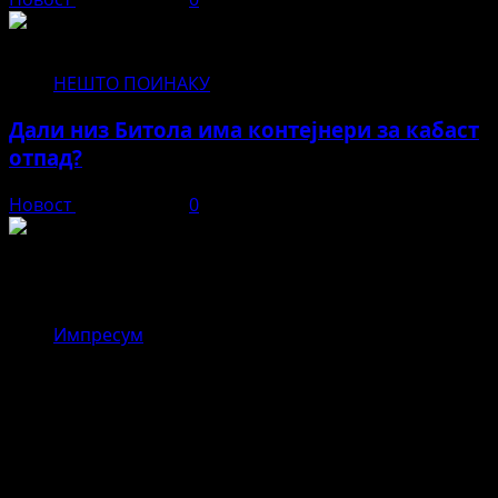
НЕШТО ПОИНАКУ
Дали низ Битола има контејнери за кабаст
отпад?
Новост
јуни 11, 2026
0
Новост
Импресум
,,Драгор – реката што ги
поврзувала верата и
занаетчиството во стара Битола”