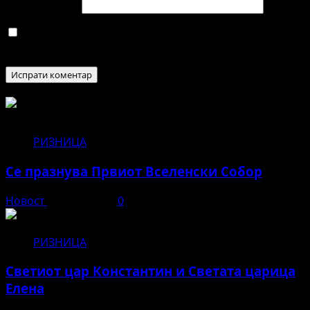
Веб страница
Зачувај го моето име, е-маил и веб страна во овој
пребарувач за следниот пат кога ќе коментирам.
РИЗНИЦА
Се празнува Првиот Вселенски Собор
Новост
јуни 11, 2026
0
РИЗНИЦА
Светиот цар Константин и Светата царица
Елена