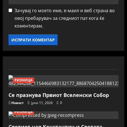
Зачувај го моето име, е-маил и веб страна во
овој пребарувач за следниот пат кога ќе
коментирам.
РИЗНИЦА
Се празнува Првиот Вселенски Собор
Новост
јуни 11, 2026
0
РИЗНИЦА
Светиот цар Константин и Светата