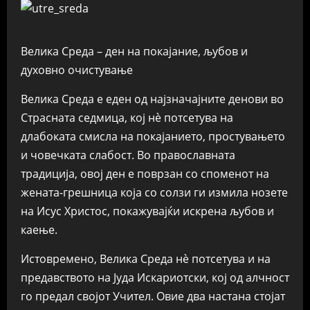
Велика Среда – ден на покајание, љубов и
духовно очистување
Велика Среда е еден од најзначајните денови во
Страсната седмица, кој нè потсетува на
длабоката смисла на покајанието, простувањето
и човечката слабост. Во православната
традиција, овој ден е поврзан со споменот на
жената-грешница која со солзи ги измила нозете
на Исус Христос, покажувајќи искрена љубов и
каење.
Истовремено, Велика Среда нè потсетува и на
предавството на Јуда Искариотски, кој од алчност
го предал својот Учител. Овие два настана стојат