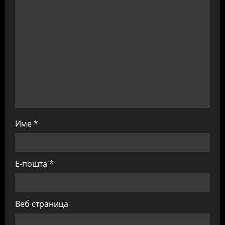
i
o
n
Име
*
Е-пошта
*
Веб страница