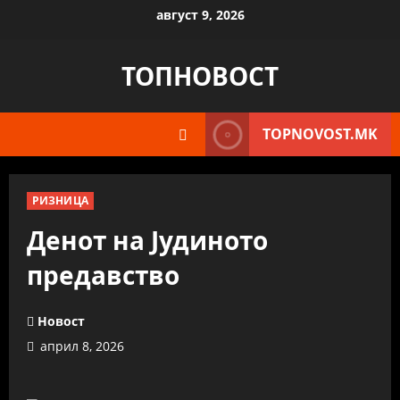
Skip
август 9, 2026
to
content
ТОПНОВОСТ
TOPNOVOST.MK
РИЗНИЦА
Денот на Јудиното
предавство
Новост
април 8, 2026