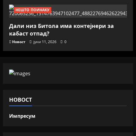
НЕШТО ПОИНАКУ
Дали низ Битола има контејнери за
кабаст отпад?
Новост
јуни 11, 2026
0
НОВОСТ
Импресум