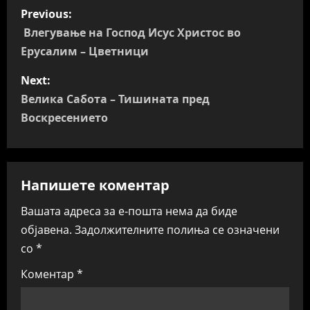
P
Previous:
o
Влегување на Господ Исус Христос во
Ерусалим – Цветници
s
Next:
t
Велика Сабота – Тишината пред
n
Воскресението
a
v
Напишете коментар
i
Вашата адреса за е-пошта нема да биде
објавена.
Задолжителните полиња се означени
g
со
*
a
Коментар
*
t