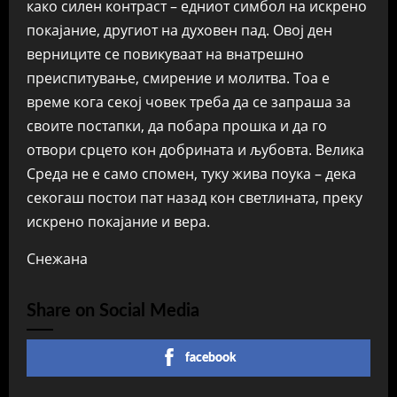
како силен контраст – едниот симбол на искрено
покајание, другиот на духовен пад. Овој ден
верниците се повикуваат на внатрешно
преиспитување, смирение и молитва. Тоа е
време кога секој човек треба да се запраша за
своите постапки, да побара прошка и да го
отвори срцето кон добрината и љубовта. Велика
Среда не е само спомен, туку жива поука – дека
секогаш постои пат назад кон светлината, преку
искрено покајание и вера.
Снежана
Share on Social Media
facebook