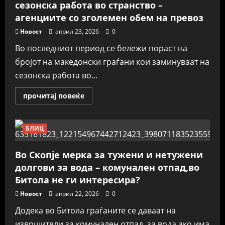
неговото
сезонска работа во странство –
духовно
агенциите со зголемен обем на превоз
значење
Новост
април 23, 2026
0
Во последниот период се бележи пораст на
бројот на македонски граѓани кои заминуваат на
сезонска работа во...
Read
прочитај повеќе
more
about
Сè
повеќе
БЛИЦ
Македонци
заминуваат
на
сезонска
Во Скопје мерка за тужени и нетужени
работа
во
долгови за вода – комунален отпад,во
странство
Битола не ги интересира?
–
агенциите
со
Новост
април 22, 2026
0
зголемен
обем
Додека во Битола граѓаните се даваат на
на
превоз
извршители за комунален отпад, за вода ако има