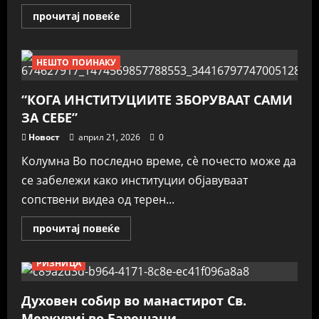
Read
прочитај повеќе
more
about
Црквата
„Свети
НЕШТО ПОИНАКУ
Ѓорѓи“
сместена
помеѓу
Крстоар
“КОГА ИНСТИТУЦИИТЕ ЗБОРУВААТ САМИ
и
Бистрица
ЗА СЕБЕ”
Новост
април 21, 2026
0
Колумна Во последно време, сè почесто може да
се забележи како институции објавуваат
сопствени видеа од терен...
Read
прочитај повеќе
more
about
“КОГА
РИЗНИЦА
ИНСТИТУЦИИТЕ
ЗБОРУВААТ
САМИ
ЗА
Духовен собир во манастирот Св.
СЕБЕ”
Меркуриј во Барешани