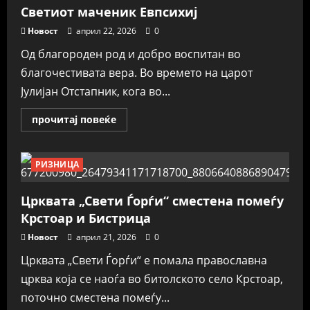
дожд
Светиот маченик Евпсихиј
Новост
април 22, 2026
0
Од благороден род и добро воспитан во
благочестивата вера. Во времето на царот
Јулијан Отстапник, кога во...
Read
прочитај повеќе
more
about
Светиот
маченик
РИЗНИЦА
Евпсихиј
Црквата „Свети Ѓорѓи“ сместена помеѓу
Крстоар и Бистрица
Новост
април 21, 2026
0
Црквата „Свети Ѓорѓи“ е помала православна
црква која се наоѓа во битолското село Крстоар,
поточно сместена помеѓу...