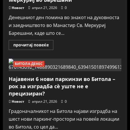
Новост
април 21, 2026
0
Денешниот ден помина во знакот на духовноста
и заедништвото во Манастир Св. Меркуриј
Барешани, каде што се...
Read
прочитај повеќе
more
about
Духовен
собир
БИТОЛА ДЕНЕС
во
манастирот
Св.
Меркуриј
Најавени 6 нови паркинзи во Битола –
во
Барешани
рок за изградба сè уште не е
прецизиран?
Новост
април 21, 2026
0
Градоначалникот на Битола најави изградба на
шест нови паркинг-простори на повеќе локации
во Битола, со цел да...