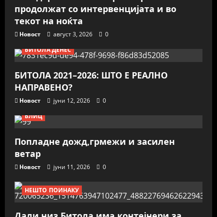
продолжат со интервенцијата и во
текот на ноќта
Новост
август 3, 2026
0
БИТОЛА ДЕНЕС
БИТОЛА 2021–2026: ШТО Е РЕАЛНО
НАПРАВЕНО?
Новост
јуни 12, 2026
0
БЛИЦ
Попладне дожд,грмежи и засилен
ветар
Новост
јуни 11, 2026
0
НЕШТО ПОИНАКУ
Дали низ Битола има контејнери за