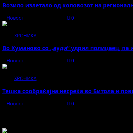
Возило излетало од коловозот на регионалн
Новост
јануари 16, 2026
0
ХРОНИКА
Во Куманово со „ауди“ удрил полицаец, па 
Новост
јануари 15, 2026
0
ХРОНИКА
Тешка сообраќајна несреќа во Битола и по
Новост
јануари 14, 2026
0
Во чест и спомен на БЕЛА