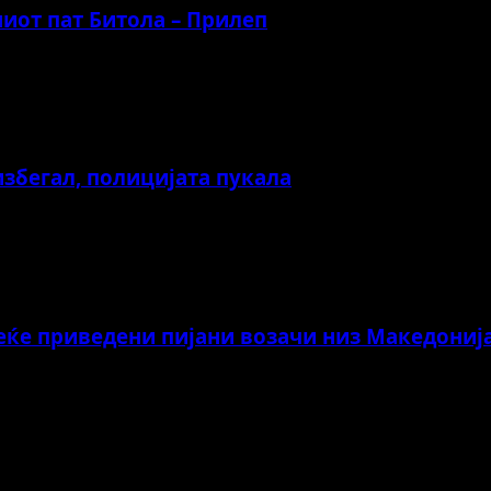
иот пат Битола – Прилеп
избегал, полицијата пукала
веќе приведени пијани возачи низ Македониј