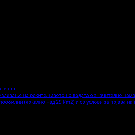
acebook
 излевање на реките,нивото на водата е значително нам
ообилни (локално над 25 l/m2) и со услови за појава на
жителните полиња се означени со
*