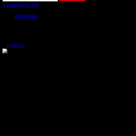
за:
topnovost.mk
ХРОНИКА
Прилепчани под дејство на алкохо
Новост
ноември 25, 2025
На 24.11.2025 во 22:30 часот, полициски службеници од
од Прилеп, затоа што под дејство на алкохол го наруши
СВР Битола
Share on Social Media