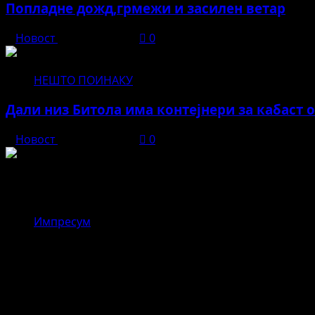
Попладне дожд,грмежи и засилен ветар
Новост
јуни 11, 2026
0
НЕШТО ПОИНАКУ
Дали низ Битола има контејнери за кабаст 
Новост
јуни 11, 2026
0
Новост
Импресум
,,Драгор – реката што ги поврзува