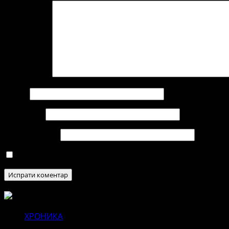
Коментар
*
Име
*
Е-пошта
*
Веб страница
Зачувај го моето име, е-маил и веб страна во овој п
ХРОНИКА