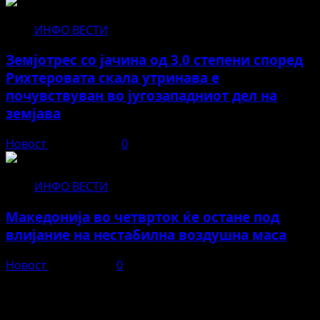
ИНФО ВЕСТИ
Земјотрес со јачина од 3,0 степени според
Рихтеровата скала утринава е
почувствуван во југозападниот дел на
земјава
Новост
јуни 11, 2026
0
ИНФО ВЕСТИ
Македонија во четврток ќе остане под
влијание на нестабилна воздушна маса
Новост
мај 27, 2026
0
Во чест и спомен на БЕЛА