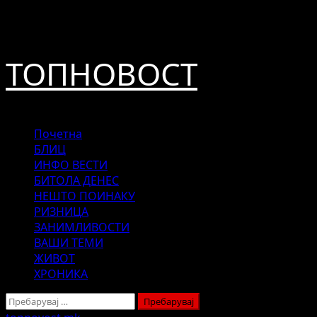
Skip
август 6, 2026
to
content
ТОПНОВОСТ
Primary
Почетна
Menu
БЛИЦ
ИНФО ВЕСТИ
БИТОЛА ДЕНЕС
НЕШТО ПОИНАКУ
РИЗНИЦА
ЗАНИМЛИВОСТИ
ВАШИ ТЕМИ
ЖИВОТ
ХРОНИКА
Пребарувај
за: