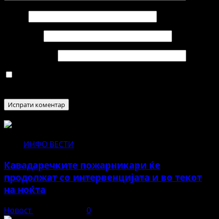
Име
*
Е-пошта
*
Веб страница
Зачувај го моето име, е-маил и веб страна во овој
пребарувач за следниот пат кога ќе коментирам.
ИНФО ВЕСТИ
Кавадаречките пожарникари ќе
продолжат со интервенцијата и во текот
на ноќта
Новост
август 3, 2026
0