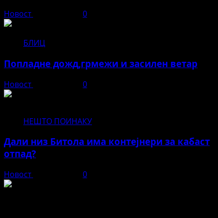
Новост
јуни 12, 2026
0
БЛИЦ
Попладне дожд,грмежи и засилен ветар
Новост
јуни 11, 2026
0
НЕШТО ПОИНАКУ
Дали низ Битола има контејнери за кабаст
отпад?
Новост
јуни 11, 2026
0
Новост