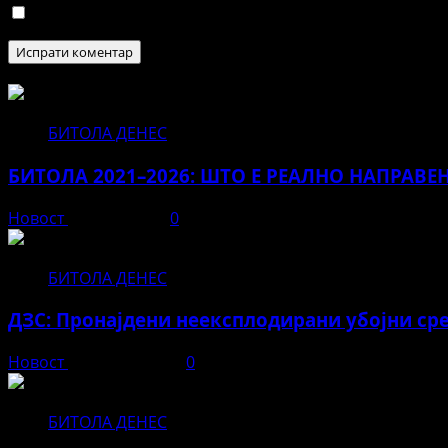
Зачувај го моето име, е-маил и веб страна во овој п
БИТОЛА ДЕНЕС
БИТОЛА 2021–2026: ШТО Е РЕАЛНО НАПРАВЕ
Новост
јуни 12, 2026
0
БИТОЛА ДЕНЕС
ДЗС: Пронајдени неексплодирани убојни сре
Новост
април 23, 2026
0
БИТОЛА ДЕНЕС