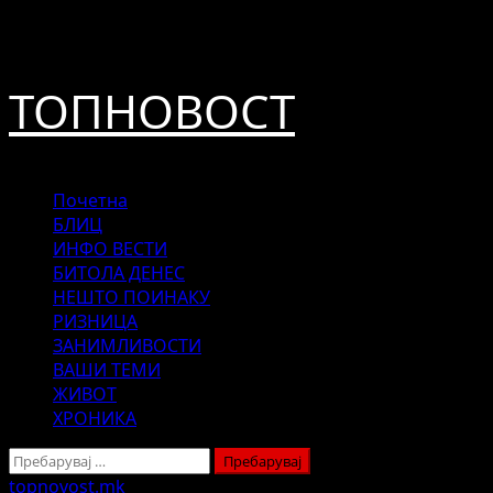
Skip
август 8, 2026
to
content
ТОПНОВОСТ
Primary
Почетна
Menu
БЛИЦ
ИНФО ВЕСТИ
БИТОЛА ДЕНЕС
НЕШТО ПОИНАКУ
РИЗНИЦА
ЗАНИМЛИВОСТИ
ВАШИ ТЕМИ
ЖИВОТ
ХРОНИКА
Пребарувај
за:
topnovost.mk