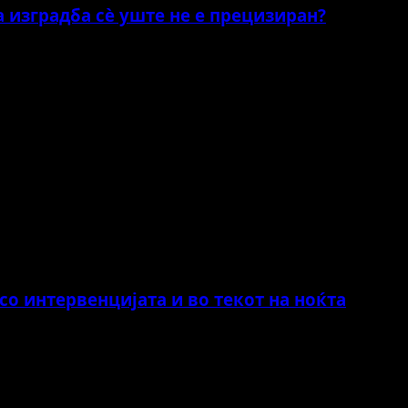
а изградба сè уште не е прецизиран?
о интервенцијата и во текот на ноќта