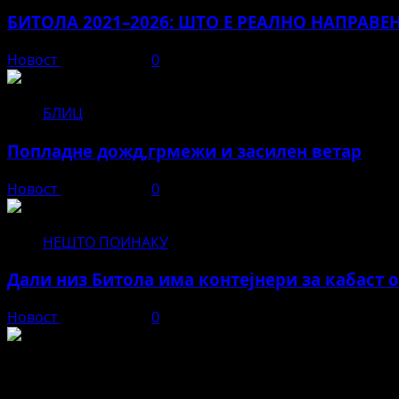
БИТОЛА 2021–2026: ШТО Е РЕАЛНО НАПРАВЕ
Новост
јуни 12, 2026
0
БЛИЦ
Попладне дожд,грмежи и засилен ветар
Новост
јуни 11, 2026
0
НЕШТО ПОИНАКУ
Дали низ Битола има контејнери за кабаст 
Новост
јуни 11, 2026
0
Новост