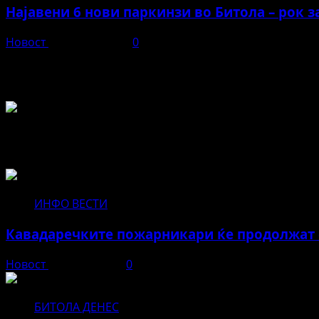
Најавени 6 нови паркинзи во Битола – рок з
Новост
април 21, 2026
0
Во чест и спомен на БЕЛА
Не пропуштајте да прочитате за...
ИНФО ВЕСТИ
Кавадаречките пожарникари ќе продолжат с
Новост
август 3, 2026
0
БИТОЛА ДЕНЕС