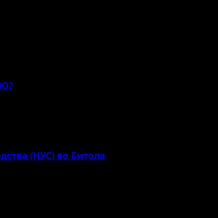
ребарувач за следниот пат кога ќе коментирам.
НО?
дства (НУС) во Битола