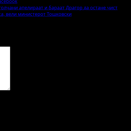
acebook
толчани апелираат и бараат Драгор да остане чист
аса, вели министерот Тошковски
жителните полиња се означени со
*