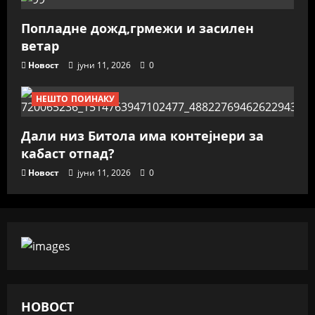
Попладне дожд,грмежи и засилен
ветар
Новост
јуни 11, 2026
0
НЕШТО ПОИНАКУ
Дали низ Битола има контејнери за
кабаст отпад?
Новост
јуни 11, 2026
0
НОВОСТ