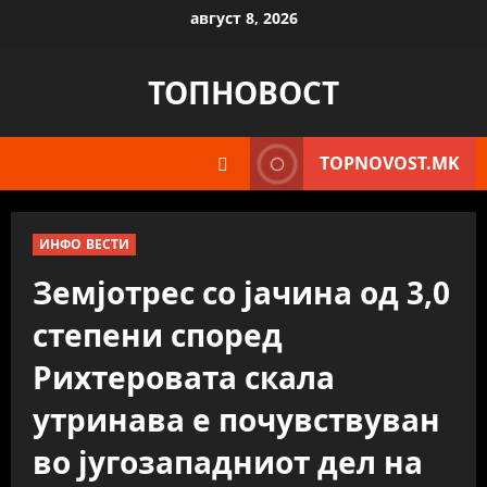
Skip
август 8, 2026
to
content
ТОПНОВОСТ
TOPNOVOST.MK
ИНФО ВЕСТИ
Земјотрес со јачина од 3,0
степени според
Рихтеровата скала
утринава е почувствуван
во југозападниот дел на