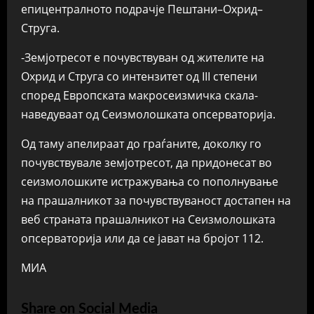
епицентралното подрачје Пештани–Охрид–
Струга.
-Земјотресот е почувствуван од жителите на
Охрид и Струга со интензитет од III степени
според Европската макросеизмичка скала-
наведуваат од Сеизмолошката опсерваторија.
Од таму апелираат до граѓаните, доколку го
почувствувале земјотресот, да придонесат во
сеизмолошките истражувања со пополнување
на прашалникот за почувствуваност достапен на
веб страната прашалникот на Сеизмолошката
опсерваторија или да се јават на бројот 112.
МИА
Share on Social Media