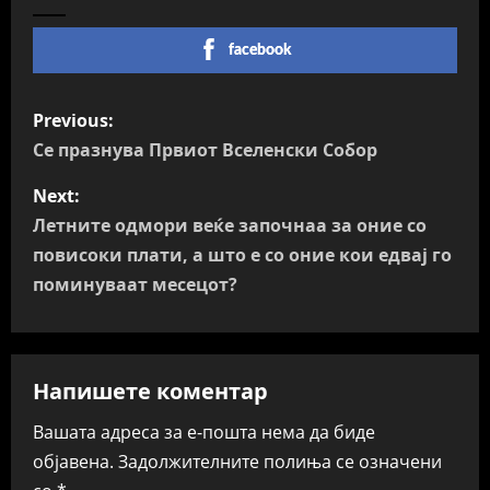
facebook
P
Previous:
o
Се празнува Првиот Вселенски Собор
s
Next:
Летните одмори веќе започнаа за оние со
t
повисоки плати, а што е со оние кои едвај го
n
поминуваат месецот?
a
v
Напишете коментар
i
Вашата адреса за е-пошта нема да биде
објавена.
Задолжителните полиња се означени
g