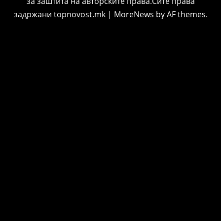
за заштита на авторските права.Сите права
задржани topnovost.mk
|
MoreNews
by AF themes.