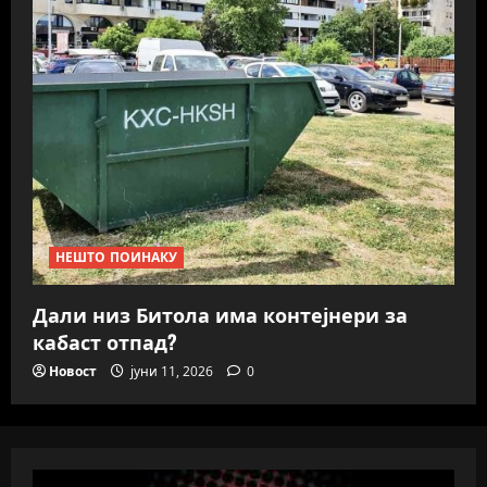
НЕШТО ПОИНАКУ
Дали низ Битола има контејнери за
кабаст отпад?
Новост
јуни 11, 2026
0