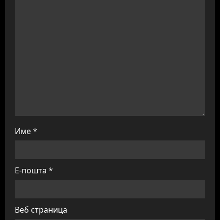
i
o
n
Име
*
Е-пошта
*
Веб страница