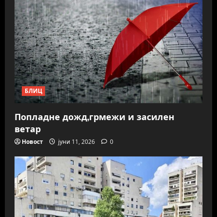
БЛИЦ
Попладне дожд,грмежи и засилен
ветар
Новост
јуни 11, 2026
0