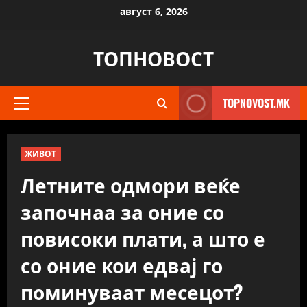
Skip
август 6, 2026
to
content
ТОПНОВОСТ
TOPNOVOST.MK
Primary
Menu
ЖИВОТ
Летните одмори веќе
започнаа за оние со
повисоки плати, а што е
со оние кои едвај го
поминуваат месецот?