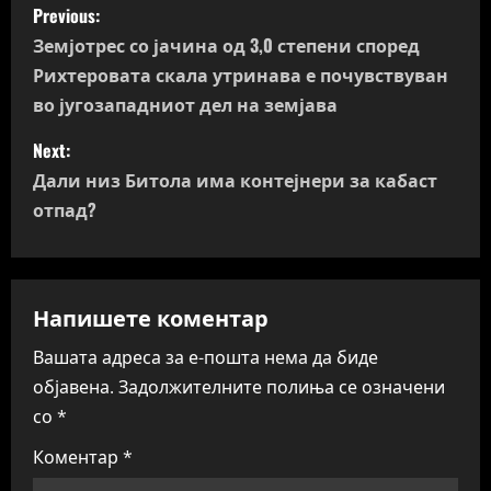
P
Previous:
o
Земјотрес со јачина од 3,0 степени според
Рихтеровата скала утринава е почувствуван
s
во југозападниот дел на земјава
t
Next:
n
Дали низ Битола има контејнери за кабаст
отпад?
a
v
Напишете коментар
i
Вашата адреса за е-пошта нема да биде
g
објавена.
Задолжителните полиња се означени
a
со
*
t
Коментар
*