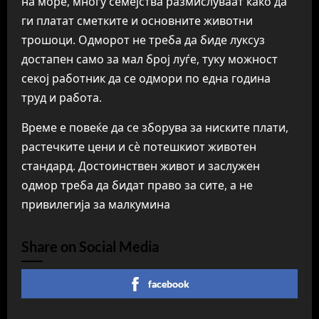
на море, многу семејства размислуваат како да
ги платат сметките и основните животни
трошоци. Одморот не треба да биде луксуз
достапен само за мал број луѓе, туку можност
секој работник да се одмори по една година
труд и работа.
Време е повеќе да се зборува за ниските плати,
растечките цени и сè потешкиот животен
стандард. Достоинствен живот и заслужен
одмор треба да бидат право за сите, а не
привилегија за малкумина
Share on Social Media
facebook