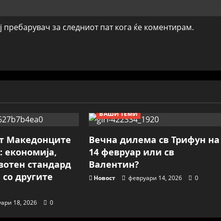
ој пребарувач за следниот пат кога ќе коментирам.
ВАШИ ТЕМИ
т Македонците
Вечна дилема св Трифун на
4: економија,
14 февруар или св
вотен стандард
Валентин?
 со другите
Новост
февруари 14, 2026
0
ари 18, 2026
0