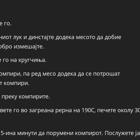
е го.
иот лук и динстајте додека месото да добие
добро измешајте.
е го на кругчиња.
омпири, па ред месо додека да се потрошат
ат компири.
и преку компирите.
вете го во загреана рерна на 190С, печете околу 3
 15-ина минути да порумени компирот. Послужете ја