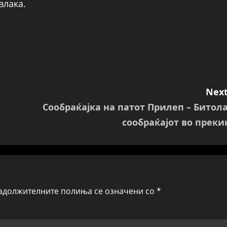
влака.
Next
Сообраќајка на патот Прилеп – Битола
сообраќајот во преки
адолжителните полиња се означени со
*