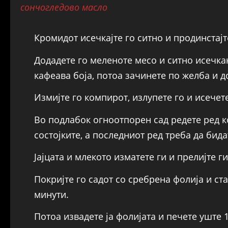
сончогледово масло
Кромидот исечкајте го ситно и продинстајт
Додадете го меленоте месо и ситно исечкан
кафеава боја, потоа зачинете по желба и 
Измијте го компирот, излупете го и исечет
Во подлабок огноотпорен сад редете ред к
состојките, а последниот ред треба да бид
Јајцата и млекото изматете ги и прелијте г
Покријте го садот со сребрена фолија и ста
минути.
Потоа извадете ја фолијата и печете уште