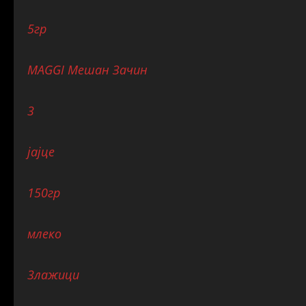
5
гр
MAGGI Мешан Зачин
3
јајце
150
гр
млеко
3
лажици