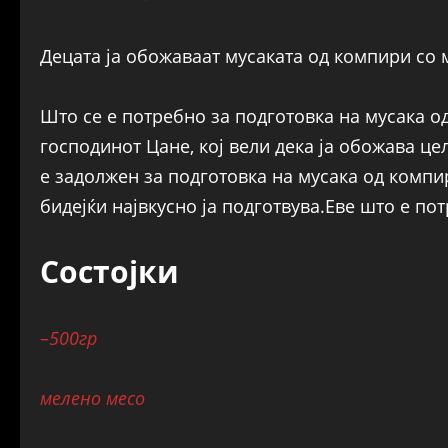
Децата ја обожаваат мусаката од компири со м
Што се е потребно за подготовка на мусака о
господинот Цане, кој вели дека ја обожава це
е задолжен за подготовка на мусака од компи
бидејќи највкусно ја подготвува.Еве што е по
Состојки
–
500гр
мелено месо