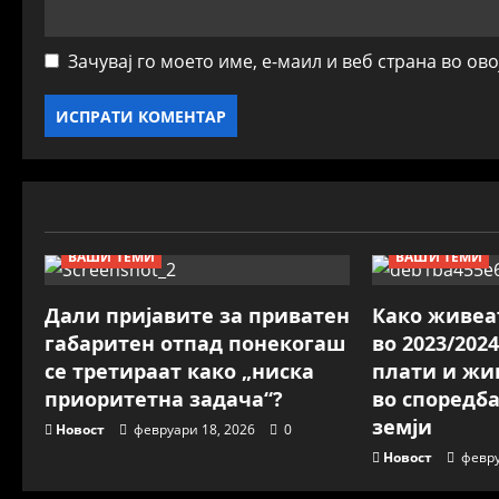
Зачувај го моето име, е-маил и веб страна во ов
ВАШИ ТЕМИ
ВАШИ ТЕМИ
Дали пријавите за приватен
Како живеа
габаритен отпад понекогаш
во 2023/202
се третираат како „ниска
плати и жи
приоритетна задача“?
во споредба
земји
Новост
февруари 18, 2026
0
Новост
февру