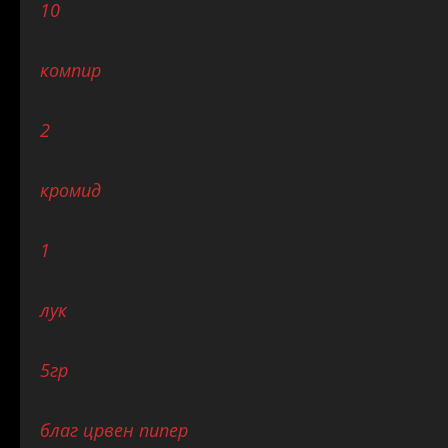
10
компир
2
кромид
1
лук
5
гр
благ црвен пипер