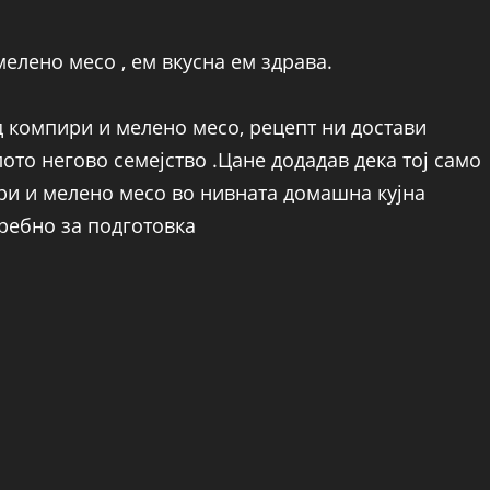
елено месо , ем вкусна ем здрава.
д компири и мелено месо, рецепт ни достави
лото негово семејство .Цане додадав дека тој само
ри и мелено месо во нивната домашна кујна
требно за подготовка