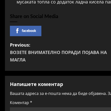
мусаката топла со додаток ладна кисела па
Share on Social Media
facebook
P
Previous:
ВОЗЕТЕ ВНИМАТЕЛНО ПОРАДИ ПОЈАВА НА
o
МАГЛА
s
t
Напишете коментар
n
Вашата адреса за е-пошта нема да биде објавена.
З
a
Коментар
*
v